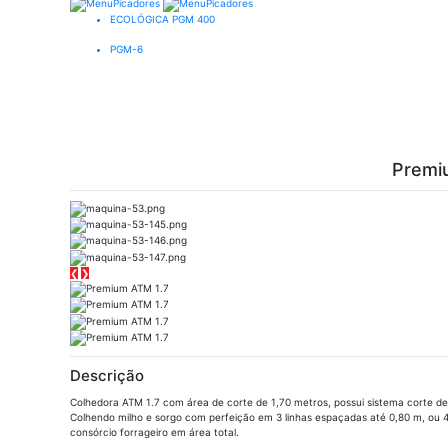
ECOLÓGICA PGM 400
PGM-6
Premi
❮
❯
Descrição
Colhedora ATM 1.7 com área de corte de 1,70 metros, possui sistema corte d
Colhendo milho e sorgo com perfeição em 3 linhas espaçadas até 0,80 m, ou
consórcio forrageiro em área total.